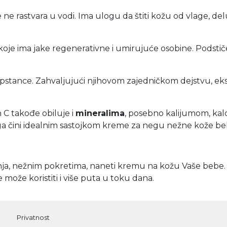
se ne rastvara u vodi. Ima ulogu da štiti kožu od vlage, de
koje ima jake regenerativne i umirujuće osobine. Podstiče
upstance. Zahvaljujući njihovom zajedničkom dejstvu, eks
n C takođe
obiluje i
mineralima
, posebno kalijumom, ka
ga čini idealnim sastojkom kreme za negu nežne kože be
ja, nežnim pokretima, naneti kremu na kožu Vaše bebe.
 može koristiti i više puta u toku dana.
Privatnost