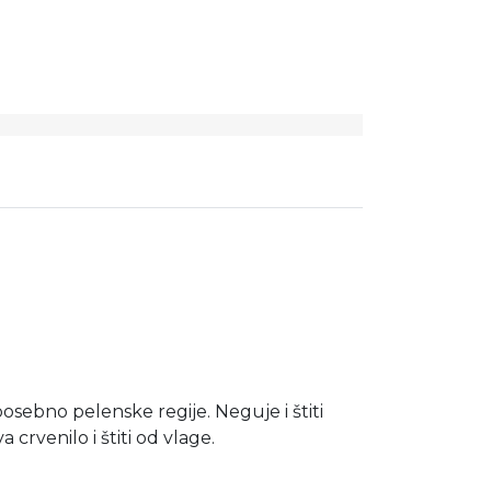
osebno pelenske regije.
Neguje i štiti
crvenilo i štiti od vlage.