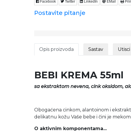
Facebook
Twitter
LinkedIn
EMail
Prin
Postavite pitanje
Opis proizvoda
Sastav
Utisci
BEBI KREMA
55ml
sa ekstraktom nevena, cink oksidom, al
Obogaćena cinkom, alantoinom i ekstrak
delikatnu kožu Vaše bebe i čini je mekom
O aktivnim komponentama...