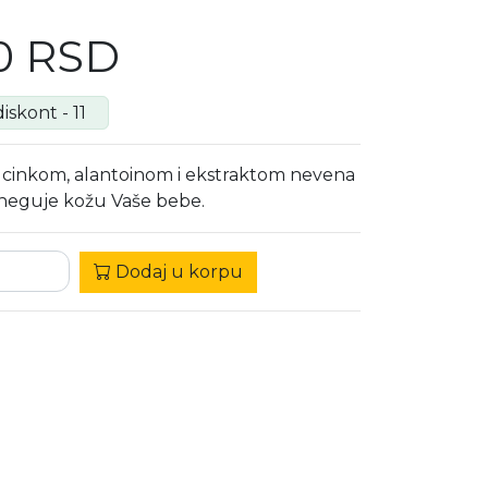
0 RSD
iskont - 11
 cinkom, alantoinom i ekstraktom nevena
 i neguje kožu Vaše bebe.
Dodaj u korpu