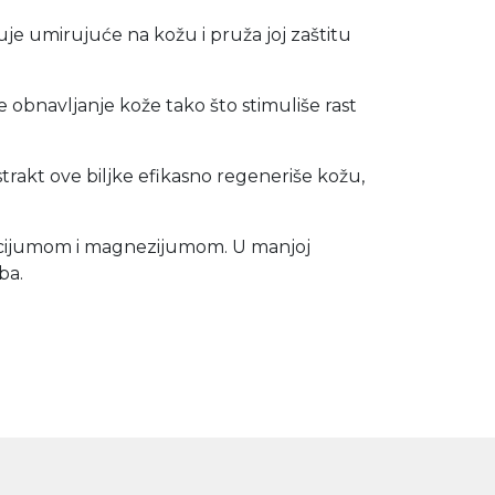
luje umirujuće na kožu i pruža joj zaštitu
 obnavljanje kože tako što stimuliše rast
trakt ove biljke efikasno regeneriše kožu,
lcijumom i magnezijumom. U manjoj
ba.