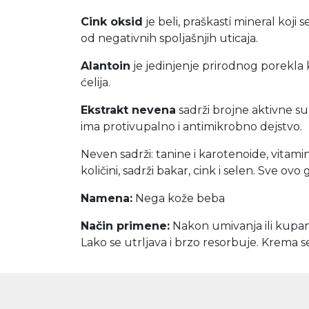
Cink oksid
je beli, praškasti mineral koji 
od negativnih spoljašnjih uticaja.
Alantoin
je jedinjenje prirodnog porekla 
ćelija.
Ekstrakt nevena
sadrži brojne aktivne s
ima protivupalno i antimikrobno dejstvo.
Neven sadrži:
tanine i karotenoide, vitami
količini, sadrži bakar, cink i selen.
Sve ovo 
Namena:
Nega kože beba
Način primene:
Nakon umivanja ili kupan
Lako se utrljava i brzo resorbuje. Krema se