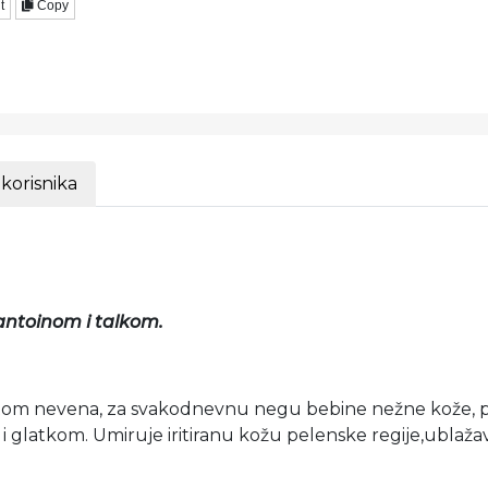
t
Copy
 korisnika
antoinom i talkom.
tom nevena, za svakodnevnu negu bebine nežne kože, p
 i glatkom.
Umiruje iritiranu kožu pelenske regije,ublažava 