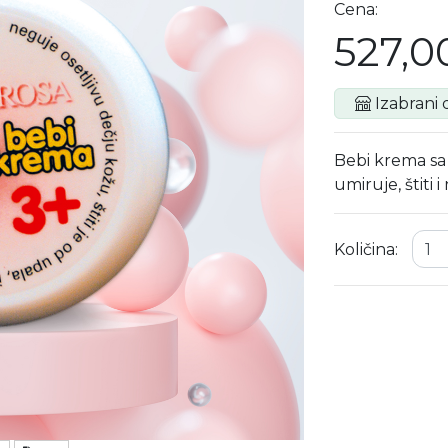
Cena:
527,0
Izabrani d
Bebi krema sa
umiruje, štiti
Količina: